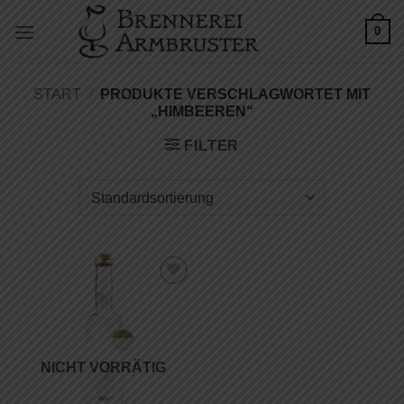
Zum
0
Inhalt
springen
START
/
PRODUKTE VERSCHLAGWORTET MIT
„HIMBEEREN“
FILTER
Auf die
Wunschliste
NICHT VORRÄTIG