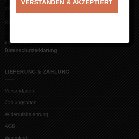
E-Mail:
VERSTANDEN & AKZEPTIERT
info@brennerei-armbruster.de
RECHTLICHES
Impressum
Datenschutzerklärung
LIEFERUNG & ZAHLUNG
Versandarten
Zahlungsarten
Widerrufsbelehrung
AGB
Warenkorb