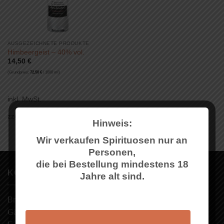
AUSGEZEICHNETE PRODUKTE
Himbeergeist – 40% vol.
14,50
€
(Grundpreis:
72,50
€
/
1000
ml
)
inkl. MwSt.
zzgl.
Versandkosten
Hinweis:
Wir verkaufen Spirituosen nur an
Personen,
die bei Bestellung mindestens 18
KONTAKT
Jahre alt sind.
Brennerei Armbruster
Gässle 1, 72657 Altenriet