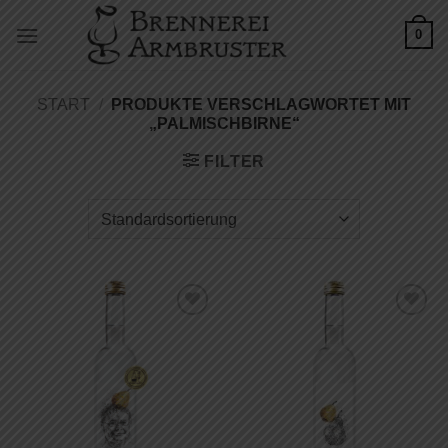
Zum
0
Inhalt
springen
START
/
PRODUKTE VERSCHLAGWORTET MIT
„PALMISCHBIRNE“
FILTER
Auf die
Auf die
Wunschliste
Wunschliste