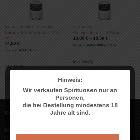
AUSGEZEICHNETE PRODUKTE
DESTILLATE
Bernd’s Birnenbrand – 40%
Palmischbirne – 40% vol.
vol.
13,00
€
–
19,50
€
14,50
€
(Grundpreis:
65,00
€
–
39,00
€
/
1000
ml
)
(Grundpreis:
72,50
€
/
1000
ml
)
inkl. MwSt.
inkl. MwSt.
zzgl.
Versandkosten
zzgl.
Versandkosten
Hinweis:
Wir verkaufen Spirituosen nur an
Personen,
die bei Bestellung mindestens 18
Jahre alt sind.
KONTAKT
Brennerei Armbruster
Gässle 1, 72657 Altenriet