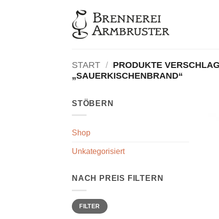
Zum
Inhalt
springen
START
/
PRODUKTE VERSCHLAG
„SAUERKISCHENBRAND“
STÖBERN
Shop
Unkategorisiert
NACH PREIS FILTERN
Min.
Max.
FILTER
Preis
Preis