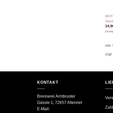
DEST
Saue
14,
(Grund
inkl.
zzgl
KONTAKT
LI
Brennerei Armbruster
Ver
Gässle 1, 72657 Altenriet
Zah
E-Mail: