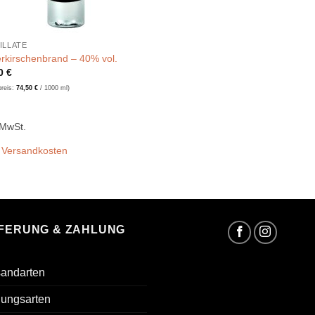
ILLATE
rkirschenbrand – 40% vol.
90
€
preis:
74,50
€
/
1000
ml
)
 MwSt.
.
Versandkosten
EFERUNG & ZAHLUNG
sandarten
lungsarten