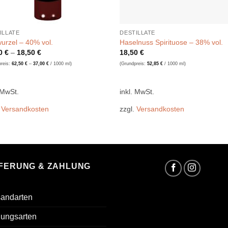
ILLATE
DESTILLATE
wurzel – 40% vol.
Haselnuss Spirituose – 38% vol.
50
€
–
18,50
€
18,50
€
preis:
62,50
€
–
37,00
€
/
1000
ml
)
(Grundpreis:
52,85
€
/
1000
ml
)
 MwSt.
inkl. MwSt.
.
Versandkosten
zzgl.
Versandkosten
EFERUNG & ZAHLUNG
sandarten
lungsarten