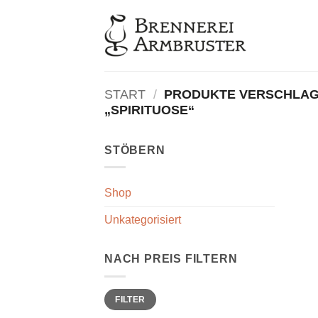
Zum
Inhalt
springen
START
/
PRODUKTE VERSCHLAG
„SPIRITUOSE“
STÖBERN
Shop
Unkategorisiert
NACH PREIS FILTERN
Min.
Max.
FILTER
Preis
Preis