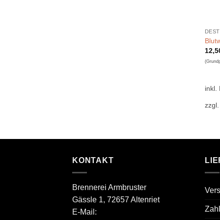
DEST
Blut
12,
(Grund
inkl.
zzgl
KONTAKT
LI
Brennerei Armbruster
Ver
Gässle 1, 72657 Altenriet
Zah
E-Mail: