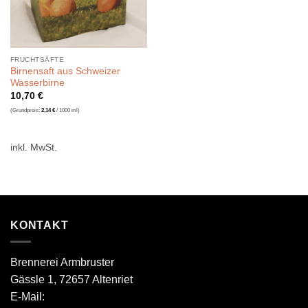
FRUCHTSÄFTE
Birnensaft aus Schweizer
Wasserbirne
10,70
€
(Grundpreis:
2,14
€
/
1000
ml
)
inkl. MwSt.
KONTAKT
Brennerei Armbruster
Gässle 1, 72657 Altenriet
E-Mail: