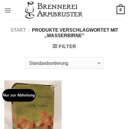
Zum
0
Inhalt
springen
START
/
PRODUKTE VERSCHLAGWORTET MIT
„WASSERBIRNE“
FILTER
Nur zur Abholung
Auf die
Wunschliste