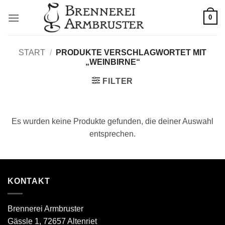
Zum
0
Inhalt
springen
START
/
PRODUKTE VERSCHLAGWORTET MIT
„WEINBIRNE“
FILTER
Es wurden keine Produkte gefunden, die deiner Auswahl
entsprechen.
KONTAKT
Brennerei Armbruster
Gässle 1, 72657 Altenriet