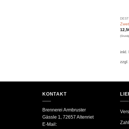
DEST
Zwet
12,
(Grund
inkl.
zzgl
KONTAKT
LI
Brennerei Armbruster
Ver
Gässle 1, 72657 Altenriet
Zah
E-Mail: