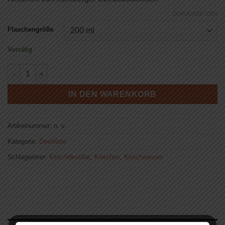
ZURÜCKSETZEN
Flaschengröße
Vorrätig
Christine's Kirschwasser - 40% vol. Menge
IN DEN WARENKORB
Artikelnummer:
n. v.
Kategorie:
Destillate
Schlagwörter:
Kirschdestillat
,
Kirschen
,
Kirschwasser