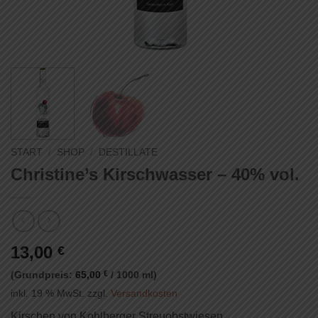
START
/
SHOP
/
DESTILLATE
Christine’s Kirschwasser – 40% vol.
13,00
€
(Grundpreis:
65,00
€
/
1000
ml
)
inkl. 19 % MwSt.
zzgl.
Versandkosten
Kirschen von Kohlberger Streuobstwiesen