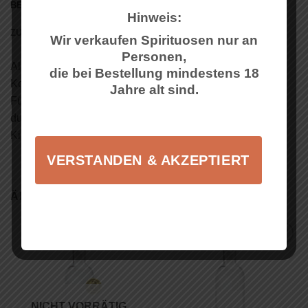
BESCHREIBUNG
Hinweis:
ZUSÄTZLICHE INFORMATIONEN
Wir verkaufen Spirituosen nur an
Personen,
Alles beginnt mit den bestmöglichen Kirschen von
die bei Bestellung mindestens 18
Kohlberger Streuobstwiesen.
Jahre alt sind.
Fürsorglich geerntet, sauber eingemaischt und veredelt
durch meisterliche Hand. So entsteht ein aromatisches
Kirschwasser für edlen Genuss.
VERSTANDEN & AKZEPTIERT
ÄHNLICHE PRODUKTE
Auf die
Auf die
Wunschliste
Wunschliste
NICHT VORRÄTIG