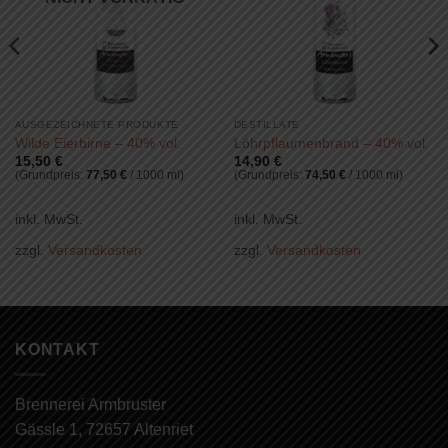
AUSGEZEICHNETE PRODUKTE
DESTILLATE
Wilde Eierbirne – 40% vol.
Löhrpflaumenbrand – 40% vol.
15,50
€
14,90
€
(Grundpreis:
77,50
€
/
1000
ml
)
(Grundpreis:
74,50
€
/
1000
ml
)
inkl. MwSt.
inkl. MwSt.
zzgl.
Versandkosten
zzgl.
Versandkosten
KONTAKT
Brennerei Armbruster
Gässle 1, 72657 Altenriet