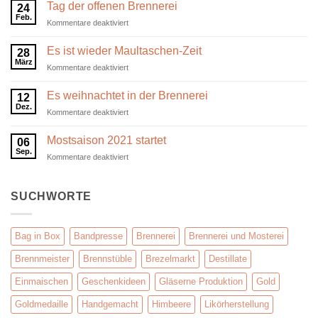
2024
Tag der offenen Brennerei
24
startet
Feb.
für
Kommentare deaktiviert
Tag
der
Es ist wieder Maultaschen-Zeit
28
offenen
März
für
Kommentare deaktiviert
Brennerei
Es
ist
Es weihnachtet in der Brennerei
12
wieder
Dez.
für
Kommentare deaktiviert
Maultaschen-
Es
Zeit
weihnachtet
Mostsaison 2021 startet
06
in
Sep.
für
Kommentare deaktiviert
der
Mostsaison
Brennerei
2021
startet
SUCHWORTE
Bag in Box
Bandpresse
Brennerei
Brennerei und Mosterei
Brennmeister
Brennstüble
Brezelmarkt
Destillate
Einmaischen
Geschenkideen
Gläserne Produktion
Gold
Goldmedaille
Handgemacht
Himbeere
Likörherstellung