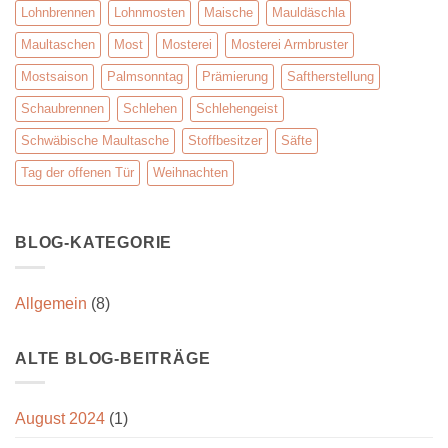
Lohnbrennen
Lohnmosten
Maische
Mauldäschla
Maultaschen
Most
Mosterei
Mosterei Armbruster
Mostsaison
Palmsonntag
Prämierung
Saftherstellung
Schaubrennen
Schlehen
Schlehengeist
Schwäbische Maultasche
Stoffbesitzer
Säfte
Tag der offenen Tür
Weihnachten
BLOG-KATEGORIE
Allgemein
(8)
ALTE BLOG-BEITRÄGE
August 2024
(1)