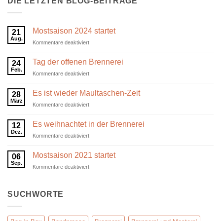
DIE LETZTEN BLOG-BEITRÄGE
Mostsaison 2024 startet
21
Aug.
für
Kommentare deaktiviert
Mostsaison
2024
Tag der offenen Brennerei
24
startet
Feb.
für
Kommentare deaktiviert
Tag
der
Es ist wieder Maultaschen-Zeit
28
offenen
März
für
Kommentare deaktiviert
Brennerei
Es
ist
Es weihnachtet in der Brennerei
12
wieder
Dez.
für
Kommentare deaktiviert
Maultaschen-
Es
Zeit
weihnachtet
Mostsaison 2021 startet
06
in
Sep.
für
Kommentare deaktiviert
der
Mostsaison
Brennerei
2021
startet
SUCHWORTE