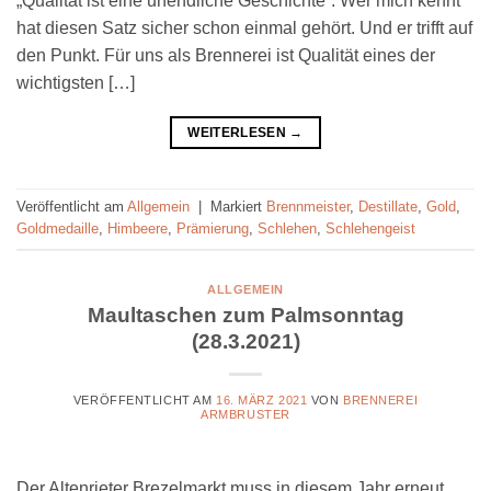
„Qualität ist eine unendliche Geschichte“. Wer mich kennt
hat diesen Satz sicher schon einmal gehört. Und er trifft auf
den Punkt. Für uns als Brennerei ist Qualität eines der
wichtigsten […]
WEITERLESEN
→
Veröffentlicht am
Allgemein
|
Markiert
Brennmeister
,
Destillate
,
Gold
,
Goldmedaille
,
Himbeere
,
Prämierung
,
Schlehen
,
Schlehengeist
ALLGEMEIN
Maultaschen zum Palmsonntag
(28.3.2021)
VERÖFFENTLICHT AM
16. MÄRZ 2021
VON
BRENNEREI
ARMBRUSTER
Der Altenrieter Brezelmarkt muss in diesem Jahr erneut