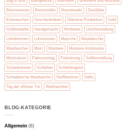
Bag in Box
Bandpresse
Brennerei
Brennerei und Mosterei
Brennmeister
Brennstüble
Brezelmarkt
Destillate
Einmaischen
Geschenkideen
Gläserne Produktion
Gold
Goldmedaille
Handgemacht
Himbeere
Likörherstellung
Lohnbrennen
Lohnmosten
Maische
Mauldäschla
Maultaschen
Most
Mosterei
Mosterei Armbruster
Mostsaison
Palmsonntag
Prämierung
Saftherstellung
Schaubrennen
Schlehen
Schlehengeist
Schwäbische Maultasche
Stoffbesitzer
Säfte
Tag der offenen Tür
Weihnachten
BLOG-KATEGORIE
Allgemein
(8)