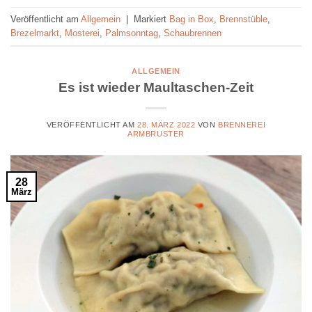
Veröffentlicht am
Allgemein
|
Markiert
Bag in Box
,
Brennstüble
,
Brezelmarkt
,
Mosterei
,
Palmsonntag
,
Schaubrennen
ALLGEMEIN
Es ist wieder Maultaschen-Zeit
VERÖFFENTLICHT AM
28. MÄRZ 2022
VON
BRENNEREI
ARMBRUSTER
28
März