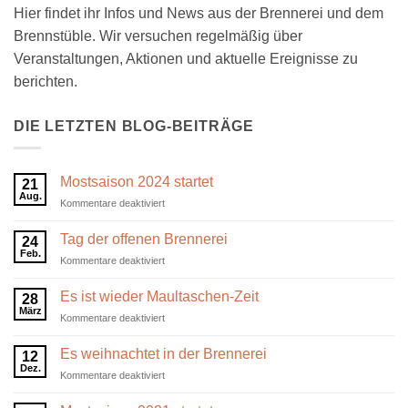
Hier findet ihr Infos und News aus der Brennerei und dem
Brennstüble. Wir versuchen regelmäßig über
Veranstaltungen, Aktionen und aktuelle Ereignisse zu
berichten.
DIE LETZTEN BLOG-BEITRÄGE
Mostsaison 2024 startet
21
Aug.
für
Kommentare deaktiviert
Mostsaison
2024
Tag der offenen Brennerei
24
startet
Feb.
für
Kommentare deaktiviert
Tag
der
Es ist wieder Maultaschen-Zeit
28
offenen
März
für
Kommentare deaktiviert
Brennerei
Es
ist
Es weihnachtet in der Brennerei
12
wieder
Dez.
für
Kommentare deaktiviert
Maultaschen-
Es
Zeit
weihnachtet