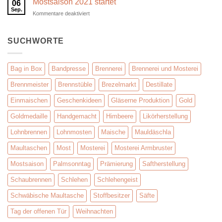
Mostsaison 2021 startet
06
in
Sep.
für
Kommentare deaktiviert
der
Mostsaison
Brennerei
2021
startet
SUCHWORTE
Bag in Box
Bandpresse
Brennerei
Brennerei und Mosterei
Brennmeister
Brennstüble
Brezelmarkt
Destillate
Einmaischen
Geschenkideen
Gläserne Produktion
Gold
Goldmedaille
Handgemacht
Himbeere
Likörherstellung
Lohnbrennen
Lohnmosten
Maische
Mauldäschla
Maultaschen
Most
Mosterei
Mosterei Armbruster
Mostsaison
Palmsonntag
Prämierung
Saftherstellung
Schaubrennen
Schlehen
Schlehengeist
Schwäbische Maultasche
Stoffbesitzer
Säfte
Tag der offenen Tür
Weihnachten