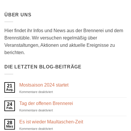
ÜBER UNS
Hier findet ihr Infos und News aus der Brennerei und dem
Brennstüble. Wir versuchen regelmäßig über
Veranstaltungen, Aktionen und aktuelle Ereignisse zu
berichten.
DIE LETZTEN BLOG-BEITRÄGE
Mostsaison 2024 startet
21
Aug.
für
Kommentare deaktiviert
Mostsaison
2024
Tag der offenen Brennerei
24
startet
Feb.
für
Kommentare deaktiviert
Tag
der
Es ist wieder Maultaschen-Zeit
28
offenen
März
für
Kommentare deaktiviert
Brennerei