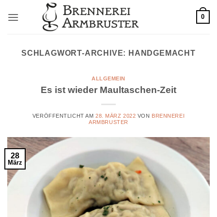
Zum
0
Inhalt
springen
SCHLAGWORT-ARCHIVE:
HANDGEMACHT
ALLGEMEIN
Es ist wieder Maultaschen-Zeit
VERÖFFENTLICHT AM
28. MÄRZ 2022
VON
BRENNEREI
ARMBRUSTER
28
März