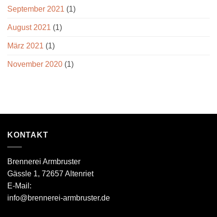
September 2021
(1)
August 2021
(1)
März 2021
(1)
November 2020
(1)
KONTAKT
Brennerei Armbruster
Gässle 1, 72657 Altenriet
E-Mail:
info@brennerei-armbruster.de