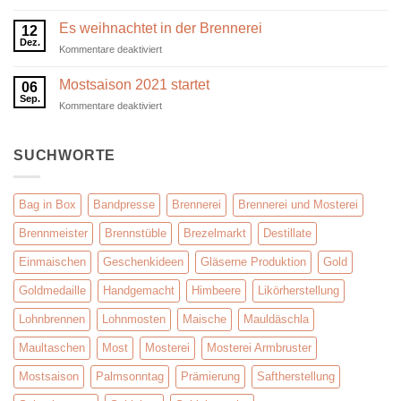
Es
ist
Es weihnachtet in der Brennerei
12
wieder
Dez.
für
Kommentare deaktiviert
Maultaschen-
Es
Zeit
weihnachtet
Mostsaison 2021 startet
06
in
Sep.
für
Kommentare deaktiviert
der
Mostsaison
Brennerei
2021
startet
SUCHWORTE
Bag in Box
Bandpresse
Brennerei
Brennerei und Mosterei
Brennmeister
Brennstüble
Brezelmarkt
Destillate
Einmaischen
Geschenkideen
Gläserne Produktion
Gold
Goldmedaille
Handgemacht
Himbeere
Likörherstellung
Lohnbrennen
Lohnmosten
Maische
Mauldäschla
Maultaschen
Most
Mosterei
Mosterei Armbruster
Mostsaison
Palmsonntag
Prämierung
Saftherstellung